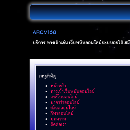
AROM168
บริการ ทางเข้าเล่น เว็บพนันออนไลน์ระบบออโต้ สมัคร
เมนูสำคัญ
หน้าหลัก
ทางเข้าเว็บพนันออนไลน์
คาสิโนออนไลน์
บาคาร่าออนไลน์
สล็อตออนไลน์
กีฬาออนไลน์
บทความ
ติดต่อเรา