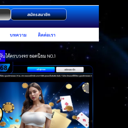
สมัครสมาชิก
บทความ
ติดต่อเรา
พันได้ครบวงจร ยอดนิยม NO.1
h