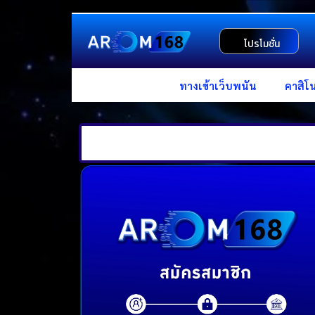
โปรโมชั่น
ทางเข้าเว็บพนัน
คาสิโ