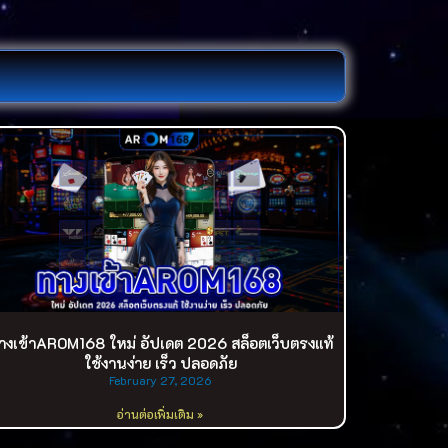
างเข้าAROM168 ใหม่ อัปเดต 2026 สล็อตเว็บตรงแท้
ใช้งานง่าย เร็ว ปลอดภัย
February 27, 2026
อ่านต่อเพิ่มเติม »