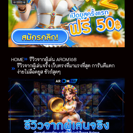
HOME
รีวิวจากผู้เล่น AROM168
รีวิวจากผู้เล่นจริง เว็บตรงที่มาแรงที่สุด การันตีแตก
ง่ายไม่ล็อคยูส ชัวร์สุดๆ