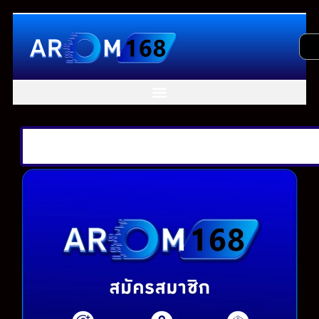
content