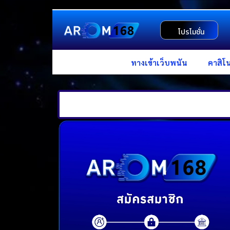
โปรโมชั่น
ทางเข้าเว็บพนัน
คาสิโ