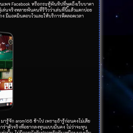
ในเพจ Facebook หรือกระทู้พันทิปที่พูดถึงเว็บบาคา
เล่นจริงหลายพันคนที่รีวิวว่าเล่นที่นี่แล้วแตกบ่อย
่มีโกง มีแอดมินตอบไวและให้บริการดีตลอดเวลา
ารู้จัก arom168 ช้าไป เพราะถ้ารู้ก่อนคงไม่เสีย
บาคาร่าตัวจริงที่อยากลงทุนแบบมั่นคง ไม่ว่าจะทุน
 เท่านั้น ไม่มีการบังคับฝากหลักพันเหมือนบางเว็บ