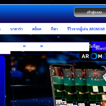
เข้าสู่ระบบ
น
บาคาร่า
สล็อต
กีฬา
รีวิวจากผู้เล่น AROM168
HOME
บาคาร่า
รีวิวบาคาร่า เว็บตรงที่น่าเชื่อถือที่สุด
Searc