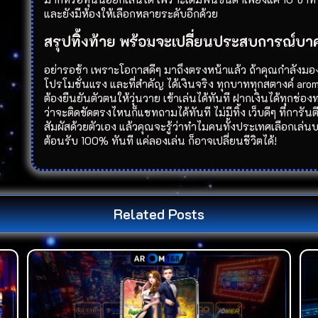
และยังมีห้องให้เลือกหลายระดับอีกด้วย
สรุปทิ้งท้าย พร้อมจะเปลี่ยนประสบการณ์บาค
อย่ารอช้า เพราะโอกาสดีๆ มาถึงตรงหน้าแล้ว ถ้าคุณกำลังมอ
โปรโมชั่นแรง และที่สำคัญ ได้เงินจริง ทุกบาททุกสตางค์ aro
ต้องยืนยันตัวตนให้วุ่นวาย เข้าเล่นได้ทันที ฝากเงินได้ทุกช
ว่าจะติดขัดตรงไหนก็แชทถามได้ทันที ไม่มีทิ้ง เว็บดีๆ ที่การัน
สัมผัสด้วยตัวเอง แล้วคุณจะรู้ว่าทำไมคนทั้งประเทศเลือกเล่น
ต้อนรับ 100% ทันที แค่ลองเล่น ก็อาจเปลี่ยนชีวิตได้!
Related Posts