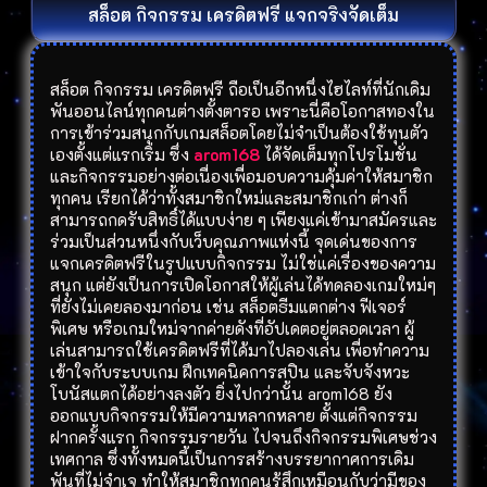
สล็อต กิจกรรม เครดิตฟรี แจกจริงจัดเต็ม
สล็อต กิจกรรม เครดิตฟรี ถือเป็นอีกหนึ่งไฮไลท์ที่นักเดิม
พันออนไลน์ทุกคนต่างตั้งตารอ เพราะนี่คือโอกาสทองใน
การเข้าร่วมสนุกกับเกมสล็อตโดยไม่จำเป็นต้องใช้ทุนตัว
เองตั้งแต่แรกเริ่ม ซึ่ง
arom168
ได้จัดเต็มทุกโปรโมชั่น
และกิจกรรมอย่างต่อเนื่องเพื่อมอบความคุ้มค่าให้สมาชิก
ทุกคน เรียกได้ว่าทั้งสมาชิกใหม่และสมาชิกเก่า ต่างก็
สามารถกดรับสิทธิ์ได้แบบง่าย ๆ เพียงแค่เข้ามาสมัครและ
ร่วมเป็นส่วนหนึ่งกับเว็บคุณภาพแห่งนี้ จุดเด่นของการ
แจกเครดิตฟรีในรูปแบบกิจกรรม ไม่ใช่แค่เรื่องของความ
สนุก แต่ยังเป็นการเปิดโอกาสให้ผู้เล่นได้ทดลองเกมใหม่ๆ
ที่ยังไม่เคยลองมาก่อน เช่น สล็อตธีมแตกต่าง ฟีเจอร์
พิเศษ หรือเกมใหม่จากค่ายดังที่อัปเดตอยู่ตลอดเวลา ผู้
เล่นสามารถใช้เครดิตฟรีที่ได้มาไปลองเล่น เพื่อทำความ
เข้าใจกับระบบเกม ฝึกเทคนิคการสปิน และจับจังหวะ
โบนัสแตกได้อย่างลงตัว ยิ่งไปกว่านั้น arom168 ยัง
ออกแบบกิจกรรมให้มีความหลากหลาย ตั้งแต่กิจกรรม
ฝากครั้งแรก กิจกรรมรายวัน ไปจนถึงกิจกรรมพิเศษช่วง
เทศกาล ซึ่งทั้งหมดนี้เป็นการสร้างบรรยากาศการเดิม
พันที่ไม่จำเจ ทำให้สมาชิกทุกคนรู้สึกเหมือนกับว่ามีของ