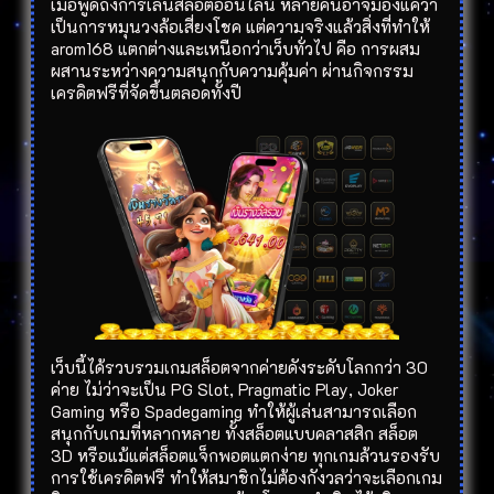
เมื่อพูดถึงการเล่นสล็อตออนไลน์ หลายคนอาจมองแค่ว่า
เป็นการหมุนวงล้อเสี่ยงโชค แต่ความจริงแล้วสิ่งที่ทำให้
arom168 แตกต่างและเหนือกว่าเว็บทั่วไป คือ การผสม
ผสานระหว่างความสนุกกับความคุ้มค่า ผ่านกิจกรรม
เครดิตฟรีที่จัดขึ้นตลอดทั้งปี
เว็บนี้ได้รวบรวมเกมสล็อตจากค่ายดังระดับโลกกว่า 30
ค่าย ไม่ว่าจะเป็น PG Slot, Pragmatic Play, Joker
Gaming หรือ Spadegaming ทำให้ผู้เล่นสามารถเลือก
สนุกกับเกมที่หลากหลาย ทั้งสล็อตแบบคลาสสิก สล็อต
3D หรือแม้แต่สล็อตแจ็กพอตแตกง่าย ทุกเกมล้วนรองรับ
การใช้เครดิตฟรี ทำให้สมาชิกไม่ต้องกังวลว่าจะเลือกเกม