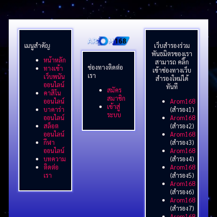
เมนูสำคัญ
เว็บสำรองร่วม
พันธมิตรของเรา
หน้าหลัก
สามารถ คลิ๊ก
ช่องทางติดต่อ
ทางเข้า
เข้าช่องทางเว็บ
เรา
เว็บพนัน
สำรองใหม่ได้
ออนไลน์
ทันที
สมัคร
คาสิโน
สมาชิก
ออนไลน์
Arom168
เข้าสู่
บาคาร่า
(สำรอง1)
ระบบ
ออนไลน์
Arom168
สล็อต
(สำรอง2)
ออนไลน์
Arom168
กีฬา
(สำรอง3)
ออนไลน์
Arom168
บทความ
(สำรอง4)
ติดต่อ
Arom168
เรา
(สำรอง5)
Arom168
(สำรอง6)
Arom168
(สำรอง7)
Arom168